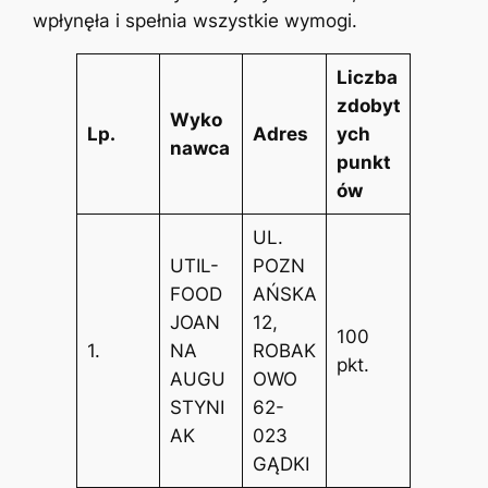
wpłynęła i spełnia wszystkie wymogi.
Liczba
zdobyt
Wyko
Lp.
Adres
ych
nawca
punkt
ów
UL.
UTIL-
POZN
FOOD
AŃSKA
JOAN
12,
100
1.
NA
ROBAK
pkt.
AUGU
OWO
STYNI
62-
AK
023
GĄDKI