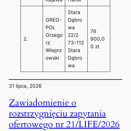
Stara
GREG-
Dąbro
POL
wa
76
Grzego
22/2
2.
900,0
rz
73-112
0 zł.
Wieprz
Stara
owski
Dąbro
wa
31 lipca, 2026
Zawiadomienie o
rozstrzygnięciu zapytania
ofertowego nr 21/LIFE/2026