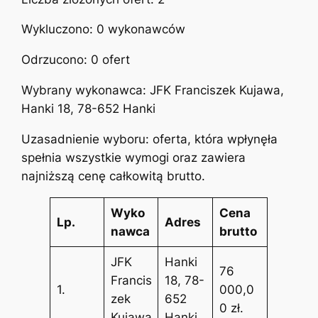
Wykluczono: 0 wykonawców
Odrzucono: 0 ofert
Wybrany wykonawca: JFK Franciszek Kujawa,
Hanki 18, 78-652 Hanki
Uzasadnienie wyboru: oferta, która wpłynęła
spełnia wszystkie wymogi oraz zawiera
najniższą cenę całkowitą brutto.
Wyko
Cena
Lp.
Adres
nawca
brutto
JFK
Hanki
76
Francis
18, 78-
1.
000,0
zek
652
0 zł.
Kujawa
Hanki