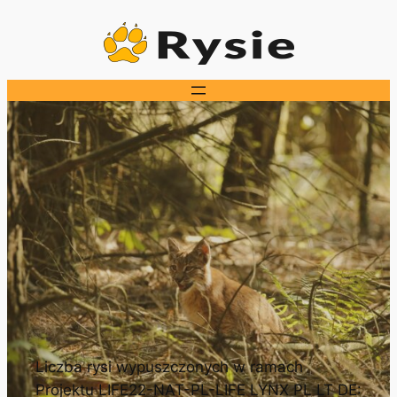
Przejdź
do
treści
Liczba rysi wypuszczonych w ramach
Projektu LIFE22-NAT-PL-LIFE LYNX PL LT DE: