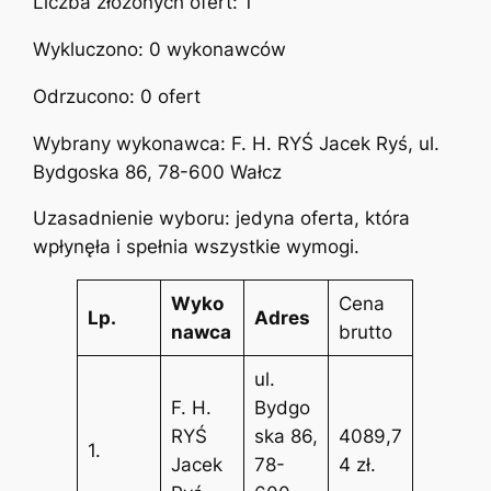
Liczba złożonych ofert: 1
Wykluczono: 0 wykonawców
Odrzucono: 0 ofert
Wybrany wykonawca: F. H. RYŚ Jacek Ryś, ul.
Bydgoska 86, 78-600 Wałcz
Uzasadnienie wyboru: jedyna oferta, która
wpłynęła i spełnia wszystkie wymogi.
Wyko
Cena
Lp.
Adres
nawca
brutto
ul.
F. H.
Bydgo
RYŚ
ska 86,
4089,7
1.
Jacek
78-
4 zł.