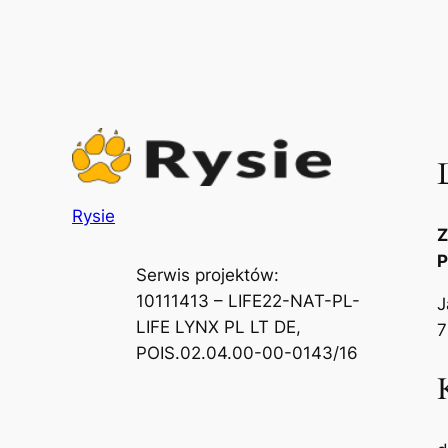
Rysie
Z
P
Serwis projektów:
10111413 – LIFE22-NAT-PL-
J
LIFE LYNX PL LT DE,
7
POIS.02.04.00-00-0143/16