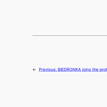
←
Previous:
BIEDRONKA joins the prot