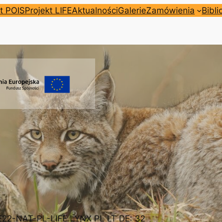
t POIS
Projekt LIFE
Aktualności
Galerie
Zamówienia
Bibli
FE22-NAT-PL-LIFE LYNX PL LT DE: 32