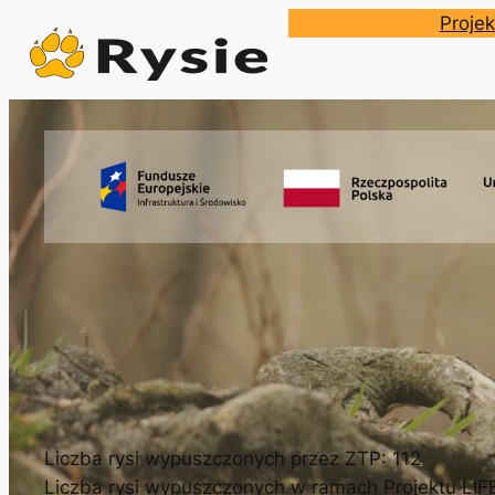
Przejdź
Projek
do
treści
Liczba rysi wypuszczonych przez ZTP: 112
Liczba rysi wypuszczonych w ramach Projektu LI