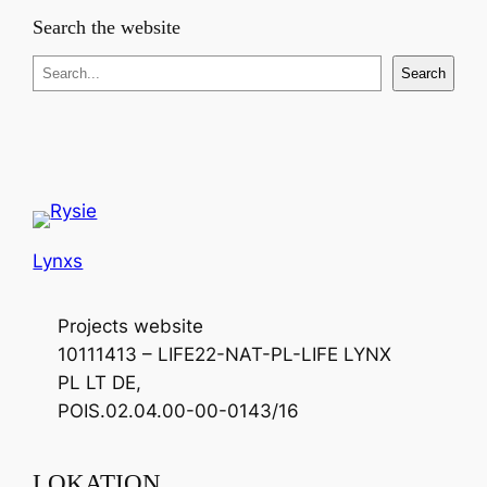
Search the website
S
Search
e
a
r
c
h
Lynxs
Projects website
10111413 – LIFE22-NAT-PL-LIFE LYNX
PL LT DE,
POIS.02.04.00-00-0143/16
LOKATION