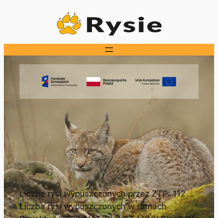
Przejdź
do
treści
Liczba rysi wypuszczonych przez ZTP: 112
Liczba rysi wypuszczonych w ramach