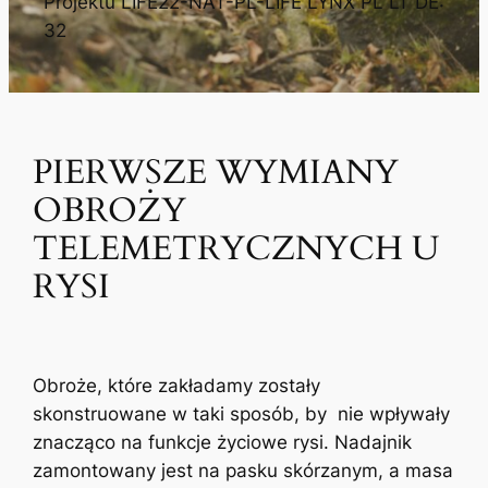
Projektu LIFE22-NAT-PL-LIFE LYNX PL LT DE:
32
PIERWSZE WYMIANY
OBROŻY
TELEMETRYCZNYCH U
RYSI
Obroże, które zakładamy zostały
skonstruowane w taki sposób, by nie wpływały
znacząco na funkcje życiowe rysi. Nadajnik
zamontowany jest na pasku skórzanym, a masa