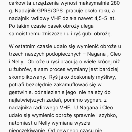
całkowita urządzenia wynosi maksymalnie 280
g. Nadajnik GPRS/GPS pracuje około roku, a
nadajnik radiowy VHF działa nawet 4,5-5 lat.
Po takim czasie pasek obroży ulega
samoistnemu zniszczeniu i ryś gubi obrożę.
W ostatnim czasie udało się wymienić obroże u
trzech naszych podopiecznych – Nagana , Cleo
i Nelly. Obroże u rysi pracują o wiele krócej niż
u żubrów, a sam proces wymiany jest bardziej
skomplikowany. Ryś jako doskonały myśliwy,
potrafi bezbłędnie zakamuflować się w
gęstwinie. odnalezienie jego nie należy do
najłatwiejszych zadań, pomimo sygnału z
nadajnika radiowego VHF. U Nagana i Cleo
udało się wymienić obrożę sprawnie i szybko,
natomiast u Nelly wymiana wyszła
nieoczekiwanie. Od pewnego czasu nie