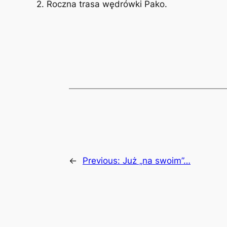
2. Roczna trasa wędrówki Pako.
←
Previous:
Już „na swoim”…