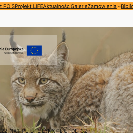
t POIS
Projekt LIFE
Aktualności
Galerie
Zamówienia
Bibli
FE22-NAT-PL-LIFE LYNX PL LT DE: 32