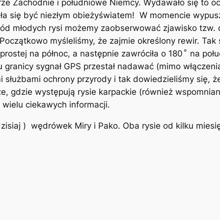
rze Zachodnie i południowe Niemcy. Wydawało się to oc
zała się być niezłym obieżyświatem! W momencie wypu
ód młodych rysi możemy zaobserwować zjawisko tzw. dys
Początkowo myśleliśmy, że zajmie określony rewir. Tak s
 prostej na północ, a następnie zawróciła o 180 ͦ na poł
iu granicy sygnał GPS przestał nadawać (mimo włączen
służbami ochrony przyrody i tak dowiedzieliśmy się, że
ze, gdzie występują rysie karpackie (również wspomnian
wielu ciekawych informacji.
zisiaj ) wędrówek Miry i Pako. Oba rysie od kilku mies