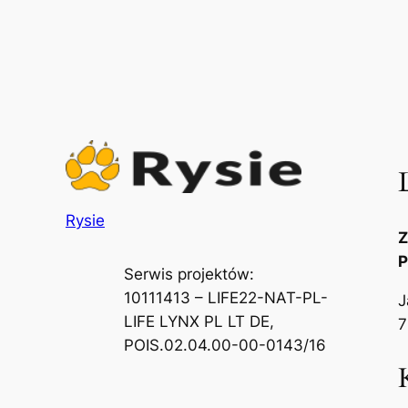
Rysie
Z
P
Serwis projektów:
10111413 – LIFE22-NAT-PL-
J
LIFE LYNX PL LT DE,
7
POIS.02.04.00-00-0143/16