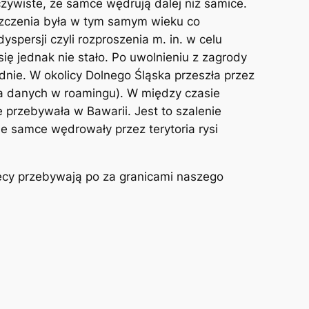
zywiste, że samce wędrują dalej niż samice.
szczenia była w tym samym wieku co
persji czyli rozproszenia m. in. w celu
ię jednak nie stało. Po uwolnieniu z zagrody
udnie. W okolicy Dolnego Śląska przeszła przez
ia danych w roamingu). W między czasie
 przebywała w Bawarii. Jest to szalenie
e samce wędrowały przez terytoria rysi
ięcy przebywają po za granicami naszego