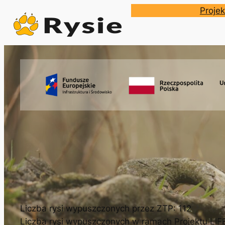
Przejdź
Projek
do
treści
Liczba rysi wypuszczonych przez ZTP: 112
Liczba rysi wypuszczonych w ramach Projektu LI