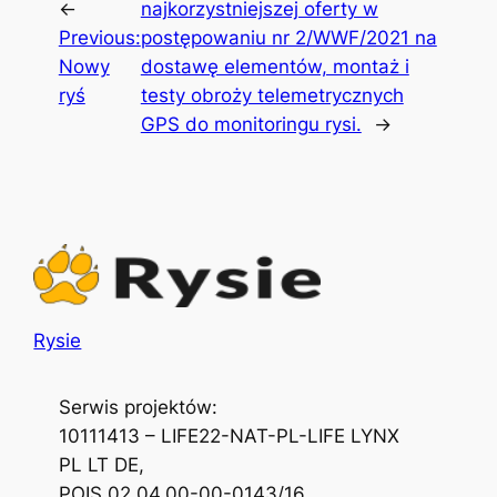
←
najkorzystniejszej oferty w
Previous:
postępowaniu nr 2/WWF/2021 na
Nowy
dostawę elementów, montaż i
ryś
testy obroży telemetrycznych
GPS do monitoringu rysi.
→
Rysie
Serwis projektów:
10111413 – LIFE22-NAT-PL-LIFE LYNX
PL LT DE,
POIS.02.04.00-00-0143/16