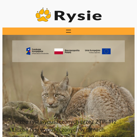
Przejdź
do
treści
Liczba rysi wypuszczonych przez ZTP: 112
Liczba rysi wypuszczonych w ramach