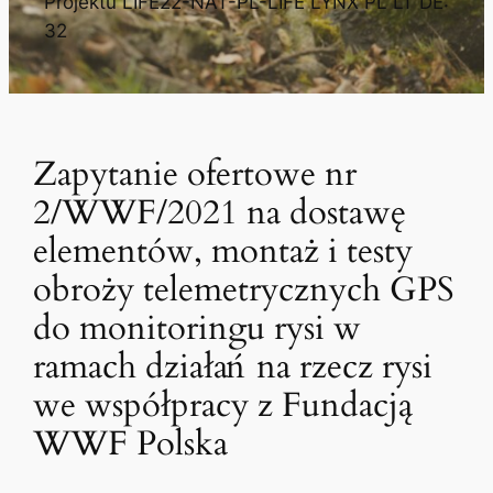
Projektu LIFE22-NAT-PL-LIFE LYNX PL LT DE:
32
Zapytanie ofertowe nr
2/WWF/2021 na dostawę
elementów, montaż i testy
obroży telemetrycznych GPS
do monitoringu rysi w
ramach działań na rzecz rysi
we współpracy z Fundacją
WWF Polska