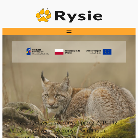
Przejdź
do
treści
Liczba rysi wypuszczonych przez ZTP: 112
Liczba rysi wypuszczonych w ramach