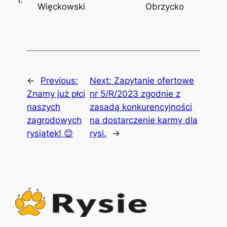
Więckowski
Obrzycko
←
Previous:
Next:
Zapytanie ofertowe
Znamy już płci
nr 5/R/2023 zgodnie z
naszych
zasadą konkurencyjności
zagrodowych
na dostarczenie karmy dla
rysiątek! 😊
rysi.
→