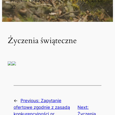
Projektu LIFE22-NAT-PL-LIFE LYNX PL LT DE:
32
Życzenia świąteczne
←
Previous:
Zapytanie
ofertowe zgodnie z zasadą
Next:
konkurencyjności nr
Życzenia