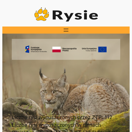
Przejdź
do
treści
Liczba rysi wypuszczonych przez ZTP: 112
Liczba rysi wypuszczonych w ramach