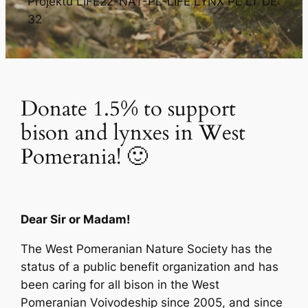
Projektu LIFE22-NAT-PL-LIFE LYNX PL LT DE:
32
Donate 1.5% to support
bison and lynxes in West
Pomerania! 🙂
Dear Sir or Madam!
The West Pomeranian Nature Society has the
status of a public benefit organization and has
been caring for all bison in the West
Pomeranian Voivodeship since 2005, and since