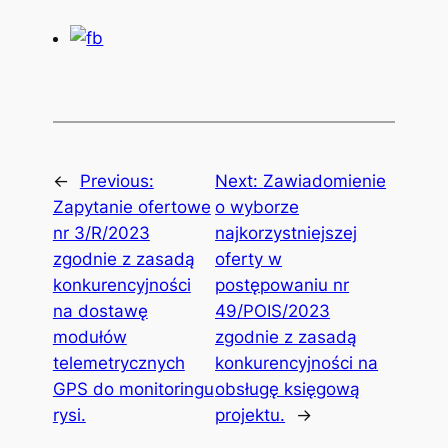
←
Previous:
Next:
Zawiadomienie
Zapytanie ofertowe
o wyborze
nr 3/R/2023
najkorzystniejszej
zgodnie z zasadą
oferty w
konkurencyjności
postępowaniu nr
na dostawę
49/POIS/2023
modułów
zgodnie z zasadą
telemetrycznych
konkurencyjności na
GPS do monitoringu
obsługę księgową
rysi.
projektu.
→