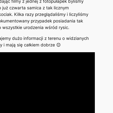
ając filmy z jednej z fotopułapek byliśmy
o już czwarta samica z tak licznym
iak. Kilka razy przeglądaliśmy i liczyliśmy
udokumentowany przypadek posiadania tak
 o wszystkie urodzenia wśród rysic.
ajemy dużo informacji z terenu o widzianych
 i mają się całkiem dobrze 😊