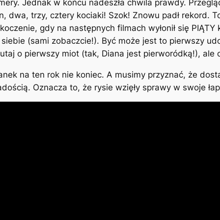
kamery. Jednak w końcu nadeszła chwila prawdy. Przegląd
n, dwa, trzy, cztery kociaki! Szok! Znowu padł rekord. T
czenie, gdy na następnych filmach wyłonił się PIĄTY koc
siebie (sami zobaczcie!). Być może jest to pierwszy 
utaj o pierwszy miot (tak, Diana jest pierworódką!), ale
nek na ten rok nie koniec. A musimy przyznać, że dost
ością. Oznacza to, że rysie wzięły sprawy w swoje łapy