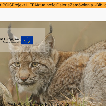
t POIS
Projekt LIFE
Aktualności
Galerie
Zamówienia
Bibli
FE22-NAT-PL-LIFE LYNX PL LT DE: 32