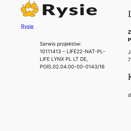
Rysie
Z
P
Serwis projektów:
10111413 – LIFE22-NAT-PL-
J
LIFE LYNX PL LT DE,
7
POIS.02.04.00-00-0143/16
d