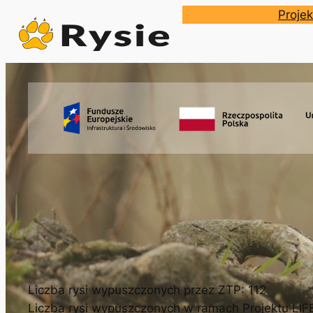
Przejdź
Projek
do
treści
Liczba rysi wypuszczonych przez ZTP: 112
Liczba rysi wypuszczonych w ramach Projektu LI