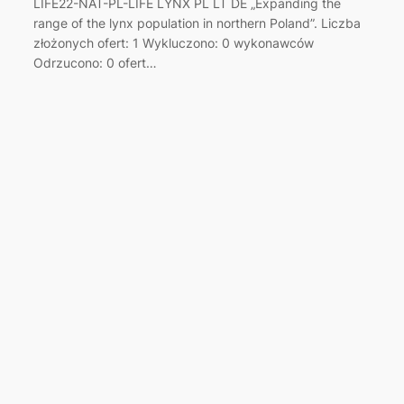
LIFE22-NAT-PL-LIFE LYNX PL LT DE „Expanding the
range of the lynx population in northern Poland”. Liczba
złożonych ofert: 1 Wykluczono: 0 wykonawców
Odrzucono: 0 ofert…