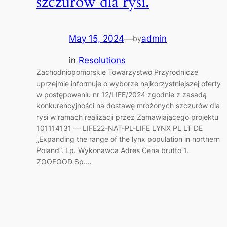
szczurów dla rysi.
May 15, 2024
—
admin
by
in
Resolutions
Zachodniopomorskie Towarzystwo Przyrodnicze
uprzejmie informuje o wyborze najkorzystniejszej oferty
w postępowaniu nr 12/LIFE/2024 zgodnie z zasadą
konkurencyjności na dostawę mrożonych szczurów dla
rysi w ramach realizacji przez Zamawiającego projektu
101114131 — LIFE22-NAT-PL-LIFE LYNX PL LT DE
„Expanding the range of the lynx population in northern
Poland”. Lp. Wykonawca Adres Cena brutto 1.
ZOOFOOD Sp.…