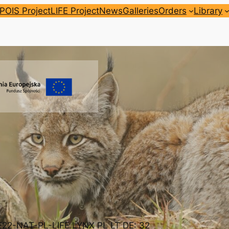
POIS Project
LIFE Project
News
Galleries
Orders
Library
FE22-NAT-PL-LIFE LYNX PL LT DE: 32