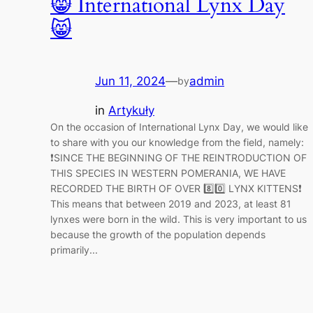
😸 International Lynx Day
😸
Jun 11, 2024
—
admin
by
in
Artykuły
On the occasion of International Lynx Day, we would like
to share with you our knowledge from the field, namely:
❗️SINCE THE BEGINNING OF THE REINTRODUCTION OF
THIS SPECIES IN WESTERN POMERANIA, WE HAVE
RECORDED THE BIRTH OF OVER 8️⃣0️⃣ LYNX KITTENS❗️
This means that between 2019 and 2023, at least 81
lynxes were born in the wild. This is very important to us
because the growth of the population depends
primarily...