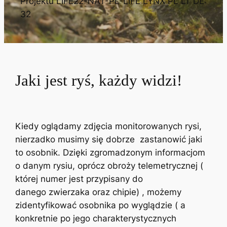
Projektu LIFE22-NAT-PL-LIFE LYNX PL LT DE:
32
Jaki jest ryś, każdy widzi!
Kiedy oglądamy zdjęcia monitorowanych rysi,
nierzadko musimy się dobrze zastanowić jaki
to osobnik. Dzięki zgromadzonym informacjom
o danym rysiu, oprócz obroży telemetrycznej (
której numer jest przypisany do
danego zwierzaka oraz chipie) , możemy
zidentyfikować osobnika po wyglądzie ( a
konkretnie po jego charakterystycznych