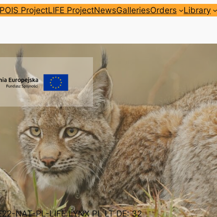
POIS Project
LIFE Project
News
Galleries
Orders
Library
FE22-NAT-PL-LIFE LYNX PL LT DE: 32