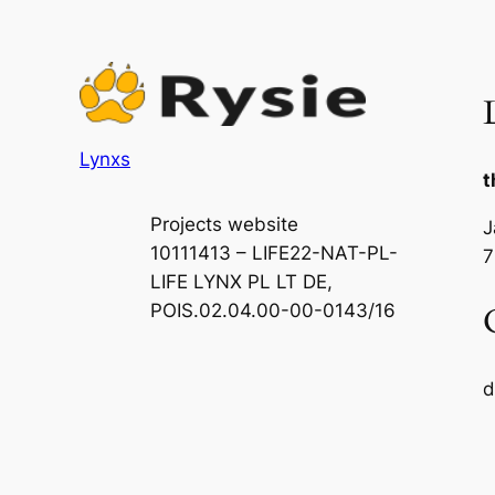
Lynxs
t
Projects website
J
10111413 – LIFE22-NAT-PL-
7
LIFE LYNX PL LT DE,
POIS.02.04.00-00-0143/16
d