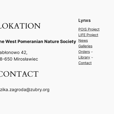
Lynxs
LOKATION
POIS Project
LIFE Project
News
he West Pomeranian Nature Society
Galleries
Orders
abłonowo 42,
Library
8-650 Mirosławiec
Contact
CONTACT
zika.zagroda@zubry.org