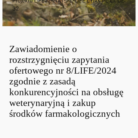
Projektu LIFE22-NAT-PL-LIFE LYNX PL LT DE:
32
Zawiadomienie o
rozstrzygnięciu zapytania
ofertowego nr 8/LIFE/2024
zgodnie z zasadą
konkurencyjności na obsługę
weterynaryjną i zakup
środków farmakologicznych