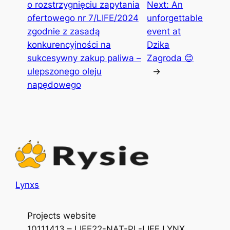
o rozstrzygnięciu zapytania
Next:
An
ofertowego nr 7/LIFE/2024
unforgettable
zgodnie z zasadą
event at
konkurencyjności na
Dzika
sukcesywny zakup paliwa –
Zagroda 😊
ulepszonego oleju
→
napędowego
Lynxs
Projects website
10111413 – LIFE22-NAT-PL-LIFE LYNX