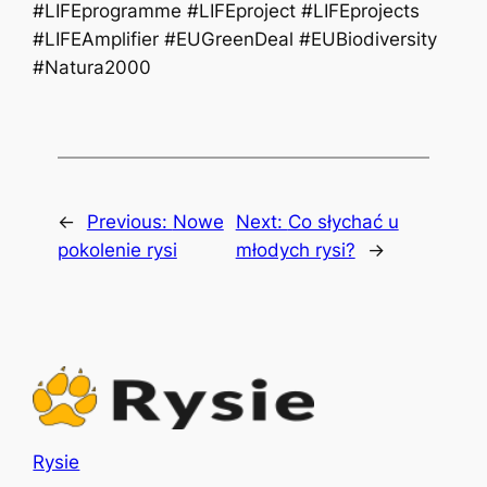
#LIFEprogramme #LIFEproject #LIFEprojects
#LIFEAmplifier #EUGreenDeal #EUBiodiversity
#Natura2000
←
Previous:
Nowe
Next:
Co słychać u
pokolenie rysi
młodych rysi?
→
Rysie