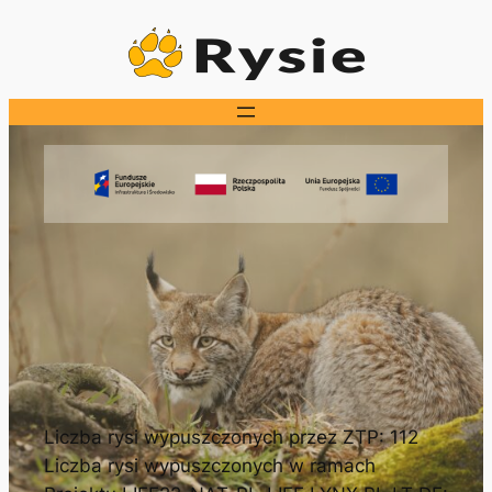
Przejdź
do
treści
Liczba rysi wypuszczonych przez ZTP: 112
Liczba rysi wypuszczonych w ramach